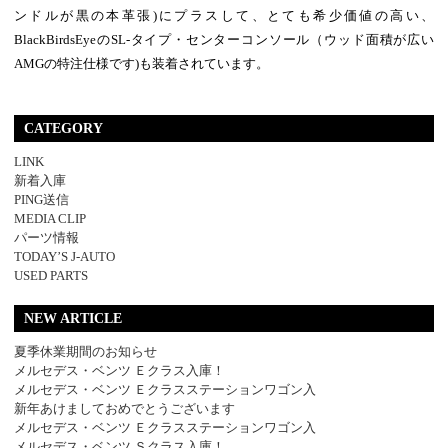
ンドルが黒の本革張)にプラスして、とても希少価値の高い、
BlackBirdsEyeのSL-タイプ・センターコンソール（ウッド面積が広い
AMGの特注仕様です)も装着されています。
CATEGORY
LINK
新着入庫
PING送信
MEDIA CLIP
パーツ情報
TODAY’S J-AUTO
USED PARTS
NEW ARTICLE
夏季休業期間のお知らせ
メルセデス・ベンツ Ｅクラス入庫！
メルセデス・ベンツ Ｅクラスステーションワゴン入
新年あけましておめでとうございます
メルセデス・ベンツ Ｅクラスステーションワゴン入
メルセデス・ベンツ Ｓクラス入庫！