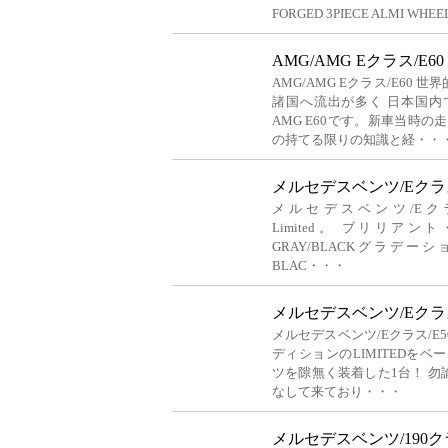
FORGED 3PIECE ALMI WHE
AMG/AMG Eクラス/E60
AMG/AMG Eクラス/E6
諸国へ流出が多く 日本国
AMG E60です。新車当時の
の持てる限りの知識と経・・
メルセデスベンツ/Eクラス/E
メルセデスベンツ/Eクラス/E500
Limited。 ブリリアン
GRAY/BLACKグラ
BLAC・・・
メルセデスベンツ/Eクラス/E
メルセデスベンツ/Eクラス/E5
ディションのLIMITEDをベ
ツを隙無く装着した1台！ 
なして来ており・・・
メルセデスベンツ/190クラス/