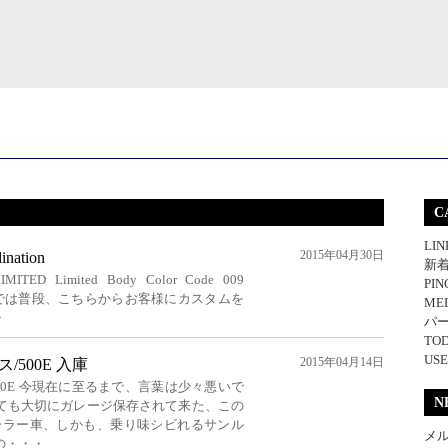
C
LIN
2015年04月30日
nation
新
LIMITED Limited Body Color Code 009
PI
J-AUTOでは普段、こちらからお客様にカスタムを
MED
・
パ
TOD
USE
2015年04月14日
500E 入庫
00E 今現在に至るまで、言葉は少々悪いで
N
ても大切にガレージ保存されて来た、この
ディーラー車、しかも、乗り味シビれるサンル
メ
の・・・