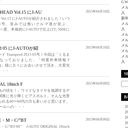
G.
メ
2015年04月10日
D Vol.15 にJ-AU
入
新
Vol.15 にJ-AUTOが紹介されました！いつ
メ
毎号、並みでは無いクルマ達が並ぶ、
入
一度、本格的にJ-AUTOで仕上げた500Eに
メ
メ
メ
2015年04月10日
 05 にJ-AUTOが紹
メ
ranspeed 2015 05号！今回は「くるま
メ
なっておりました、「特選外車情報 F
入
屋Q」様に久々にお会いさせて頂き、大変光
・・・
S
2015年04月09日
L 18inch F
あの頃を！」ワイドなタイヤを強調するデ
闇夜に光り輝くピアスボルト。そんな光景
B
れる40〜60代の方も多いかと思います。
20
イールへの・・・
20
20
2015年04月09日
+ E・M・C/”BT
20
M・C/”BT-90” J-AUTO ORIGINAL 18inch