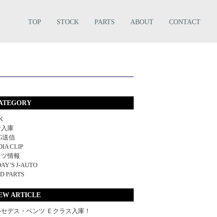
TOP
STOCK
PARTS
ABOUT
CONTACT
ATEGORY
K
着入庫
NG送信
IA CLIP
ーツ情報
AY’S J-AUTO
D PARTS
EW ARTICLE
ルセデス・ベンツ Ｅクラス入庫！