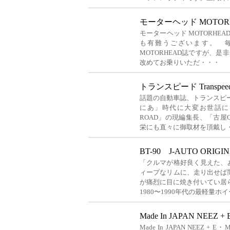
モーターヘッド MOTORHEA
モーターヘッド MOTORHEAD 
も有難うございます。 
MOTORHEAD誌ですが、是非
改めてお乗りいただ・・・
トランスピード Transpeed
話題の自動車誌、トランスピード T
にあ」時代に大変お世話に
ROAD」の現編集長、「古
栄にも直々に御取材を頂戴し
BT-90 J-AUTO ORIGINA
「クルマが格好良く見えた、
ィープなリムに、走り出せば
が痛烈に目に焼き付いてい居ら
1980〜1990年代の最軽量ホ
Made In JAPAN NEEZ 
Made In JAPAN NEEZ + E・