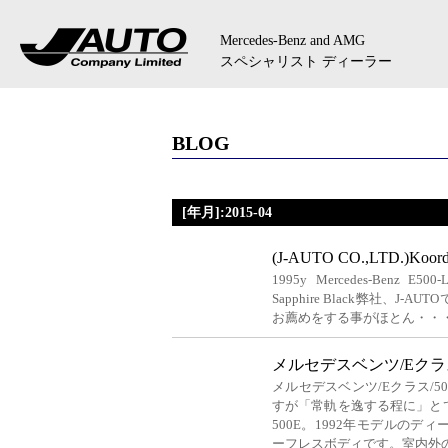
Mercedes-Benz and AMG
スペシャリスト ディーラー
BLOG
[年月]:2015-04
(J-AUTO CO.,LTD.)Koordi
1995y Mercedes-Benz E500-
Sapphire Black弊社、
お薦めをする事がほとん・・
メルセデスベンツ/Eクラス/
メルセデスベンツ/Eクラス/5
すが「常軌を逸する程に」と
500E。1992年モデルの
ーフレスボディです。室内外