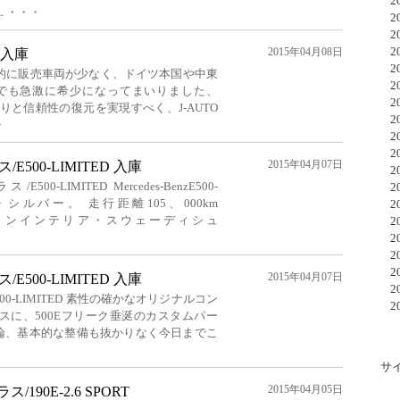
20
EL ・・・
20
20
20
2015年04月08日
 入庫
20
0 世界的に販売車両が少なく、ドイツ本国や中東
20
内でも急激に希少になってまいりました、
20
走りと信頼性の復元を実現すべく、J-AUTO
20
・
20
20
2015年04月07日
500-LIMITED 入庫
20
-LIMITED Mercedes-BenzE500-
20
ト・シルバー。 走行距離105、000km
20
デーションインテリア・スウェーディシュ
20
20
20
20
2015年04月07日
500-LIMITED 入庫
20
00-LIMITED 素性の確かなオリジナルコン
20
ースに、500Eフリーク垂涎のカスタムパー
勿論、基本的な整備も抜かりなく今日までこ
サ
2015年04月05日
190E-2.6 SPORT