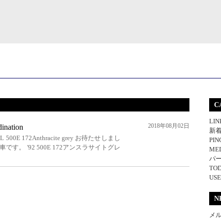
C
LIN
2018年08月02日
ination
新
L 500E 172Anthracite grey お待たせしまし
PI
です。 '92 500E 172アンスラサイトグレ
MED
パ
TOD
USE
N
メ