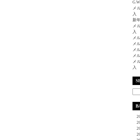
G.
メ
入
新
メ
入
メ
メ
メ
メ
メ
入
S
B
20
20
20
20