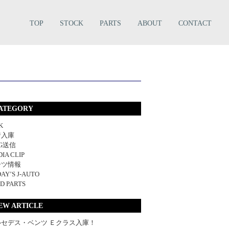
TOP
STOCK
PARTS
ABOUT
CONTACT
ATEGORY
K
着入庫
NG送信
IA CLIP
ーツ情報
AY’S J-AUTO
D PARTS
EW ARTICLE
ルセデス・ベンツ Ｅクラス入庫！