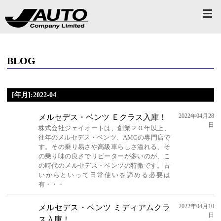
BLOG
[年月]:2022-04
2022年04月28
メルセデス・ベンツ Ｅクラス入庫！
日
株式会社ジェイオートは、創業２０年以上、
往年のメルセデス・ベンツ、AMGの専門店で
す。その乗り易さや高級車らしさ溢れる、そ
の乗り味の良さでリピーターが多いのが、こ
の時代のメルセデス・ベンツの特徴です。古
いからといって日常使いを諦める必要は
有・・・
2022年04月10
メルセデス・ベンツ ミディアムクラ
日
ス入庫！