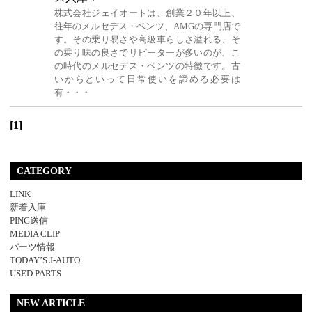
株式会社ジェイオートは、創業２０年以上、
往年のメルセデス・ベンツ、AMGの専門店で
す。その乗り易さや高級車らしさ溢れる、そ
の乗り味の良さでリピーターが多いのが、こ
の時代のメルセデス・ベンツの特徴です。古
いからといって日常使いを諦める必要は
有・・・
[1]
CATEGORY
LINK
新着入庫
PING送信
MEDIA CLIP
パーツ情報
TODAY’S J-AUTO
USED PARTS
NEW ARTICLE