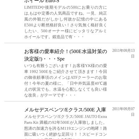
ホイール Euro-S
LIMITEDや後期モデルの500にお乗りの方に
は,もはや定番の人気商品ですね。一見、純正
風の外観だがしかし何故か記憶の中にある
E500より断然格好良い！さり気無く格好良く
したい、500オーナー様にピッタリなアルミ
ホイールです。鍛造品で有・・・
2011年09月13
お客様の愛車紹介！(500E水温対策の
日
決定版!)・・・Spe
いつも有難うございます！お客様Y.K様のの愛
車 1992 500Eをご紹介させて頂きます！今回
の御依頼事項のメインはATFクーラーのお取
付！今年の夏の様に、「日中外気温度40℃越
えの状況でも、水温を心配しなくても良い様
な改良」がテーマです・・・
2011年09月07
メルセデスベンツ/Eクラス/500E 入庫
日
メルセデスベンツ/Eクラス/500E JAUTO Extra
Parts Kit 満載の92年500Eが入庫致しました。
怒涛の加速力を誇るM119エンジンの咆哮！路
面に吸いつく絶妙な足回り！！スピードコン