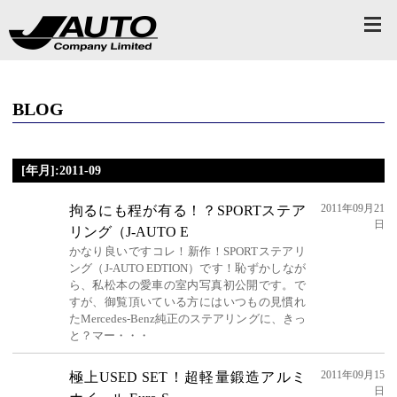
BLOG
[年月]:2011-09
2011年09月21
拘るにも程が有る！？SPORTステア
日
リング（J-AUTO E
かなり良いですコレ！新作！SPORTステアリ
ング（J-AUTO EDTION）です！恥ずかしなが
ら、私松本の愛車の室内写真初公開です。で
すが、御覧頂いている方にはいつもの見慣れ
たMercedes-Benz純正のステアリングに、きっ
と？マー・・・
2011年09月15
極上USED SET！超軽量鍛造アルミ
日