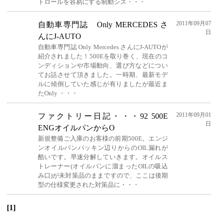
トロールを容易にする制動シス・・・
2011年09月07
自動車専門誌 Only MERCEDES さ
日
んにJ-AUTO
自動車専門誌 Only Mercedes さんにJ-AUTOが
紹介されました！500Eを取り巻く、現在のコ
ンディションや市場動向、選び方などについ
てお話させて頂きました。一時期、最新モデ
ルに傾倒していた感じが有りましたが最近ま
たOnly ・・・
2011年09月01
ファクトリー日記・・・92 500E
日
ENGオイルパンからO
新規整備ご入庫のお客様の前期500E。エンジ
ンオイルパンパッキン辺りからのOIL漏れが
酷いです。早速分解していきます。オイルス
トレーナー(オイルパンに溜まったOILの吸込
み口)が未対策品のままですので、ここは後期
型の仕様変更された対策品に・・・
[1]