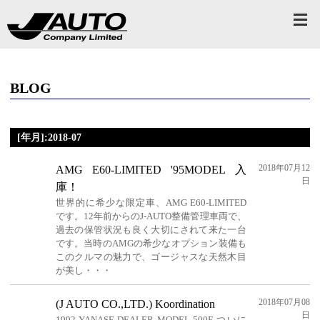
BLOG
[年月]:2018-07
2018年07月12
AMG E60-LIMITED '95MODEL 入
日
庫！
世界的に希少な限定車、AMG E60-LIMITED
です。12年前からのJ-AUTO整備管理車両で、
過去の保管状況も良く大切にされて来た一台
です。当時のAMGの希少なオプション装備も
このクルマの魅力で、ゴージャスな天然木目
が美し・・・
2018年07月08
(J AUTO CO.,LTD.) Koordination
日
1992 YANASE DEALER MODEL 500E ついに