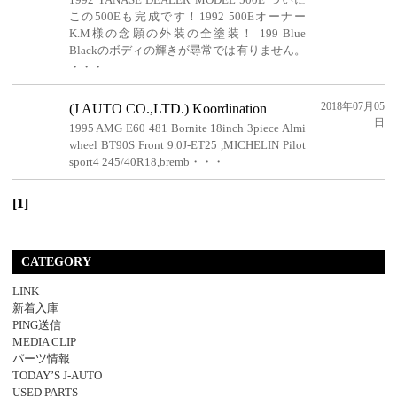
この500Eも完成です！1992 500Eオーナー
K.M様の念願の外装の全塗装！ 199 Blue
Blackのボディの輝きが尋常では有りません。
・・・
2018年07月05
(J AUTO CO.,LTD.) Koordination
日
1995 AMG E60 481 Bornite 18inch 3piece Almi
wheel BT90S Front 9.0J-ET25 ,MICHELIN Pilot
sport4 245/40R18,bremb・・・
[1]
CATEGORY
LINK
新着入庫
PING送信
MEDIA CLIP
パーツ情報
TODAY’S J-AUTO
USED PARTS