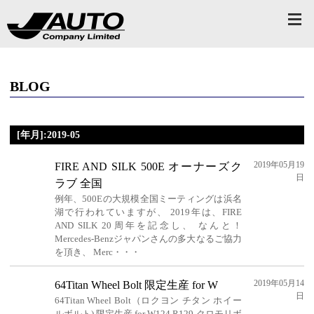
BLOG
[年月]:2019-05
2019年05月19
FIRE AND SILK 500E オーナーズク
日
ラブ 全国
例年、500Eの大規模全国ミーティングは浜名
湖で行われていますが、 2019年は、FIRE
AND SILK 20周年を記念し、 なんと！
Mercedes-Benzジャパンさんの多大なるご協力
を頂き、 Merc・・・
2019年05月14
64Titan Wheel Bolt 限定生産 for W
日
64Titan Wheel Bolt（ロクヨン チタン ホイー
ルボルト) 限定生産 for W124 R129 クロモリボ