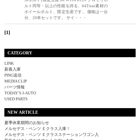
ルト同等・以上の性能を誇る、64Titan素材の
ホイールボルト、限定生産です。 価格は一台
分、20本セットです。 サイ・・・
[1]
CATEGORY
LINK
新着入庫
PING送信
MEDIA CLIP
パーツ情報
TODAY’S J-AUTO
USED PARTS
NEW ARTICLE
夏季休業期間のお知らせ
メルセデス・ベンツ Ｅクラス入庫！
メルセデス・ベンツ Ｅクラスステーションワゴン入